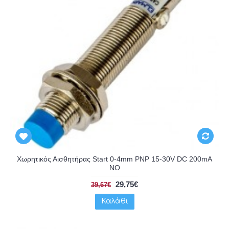
Χωρητικός Αισθητήρας Start 0-4mm PNP 15-30V DC 200mA
NO
29,75€
39,67€
Καλάθι