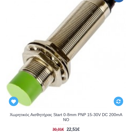
Χωρητικός Αισθητήρας Start 0-8mm PNP 15-30V DC 200mA
NO
22,51€
30,01€