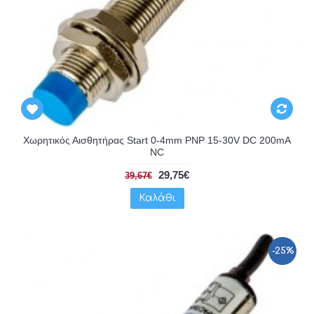
Χωρητικός Αισθητήρας Start 0-4mm PNP 15-30V DC 200mA
NC
29,75€
39,67€
Καλάθι
-25%