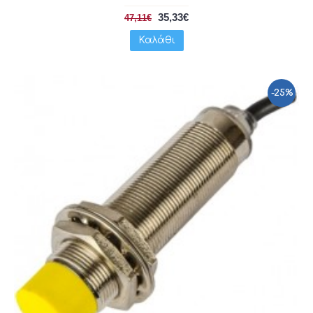
35,33€
47,11€
Καλάθι
-25%