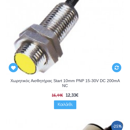
Χωρητικός Αισθητήρας Start 10mm PNP 15-30V DC 200mA
NC
12,33€
16,44€
Καλάθι
-25%