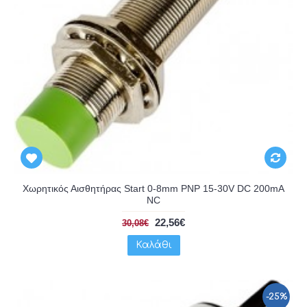
Χωρητικός Αισθητήρας Start 0-8mm PNP 15-30V DC 200mA
NC
22,56€
30,08€
Καλάθι
-25%