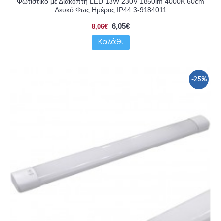
Φωτιστικό με Διακόπτη LED 18W 230V 1850lm 4000K 60cm
Λευκό Φως Ημέρας IP44 3-9184011
6,05€
8,06€
Καλάθι
-25%