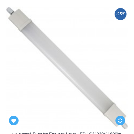
-25%
Φωτιστικό Σκαφάκι Επεκτεινόμενο LED 18W 230V 1800lm