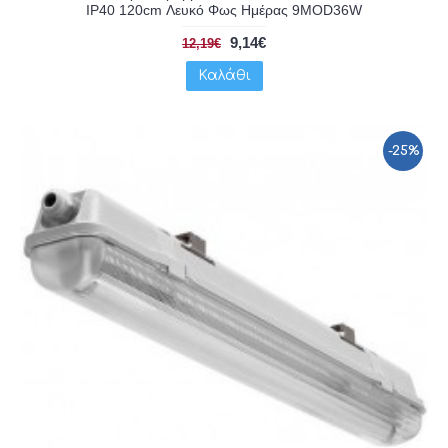
IP40 120cm Λευκό Φως Ημέρας 9MOD36W
9,14€
12,19€
Καλάθι
-25%