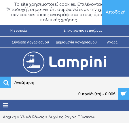
Τo site χρησιμοποιεί cookies. Επιλέγοντας
“Αποδοχή”, σημαίνει ότι συμφωνείτε με την χρήση
Αποδοχή
των cookies όπως αναγράφεται στους όρους
πολιτικής χρήσης.
H εταιρεία
Επικοινωνήστε μαζί μας
Σύνδεση Λογαριασμού
Δημιουργία Λογαριασμού
Αγορά
0 προϊόν(τα) - 0,00€
Αρχική
Υλικά Ράγας
Λυχνίες Ράγας Πίνακα
Ενδεικτικές Λυχν