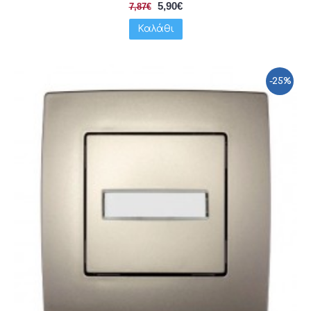
5,90€
7,87€
Καλάθι
-25%