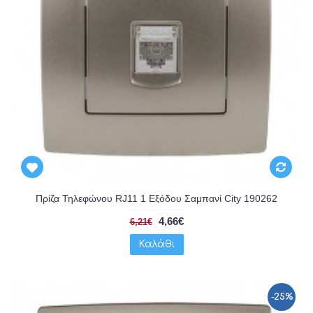
Πρίζα Τηλεφώνου RJ11 1 Εξόδου Σαμπανί City 190262
4,66€
6,21€
Καλάθι
-25%