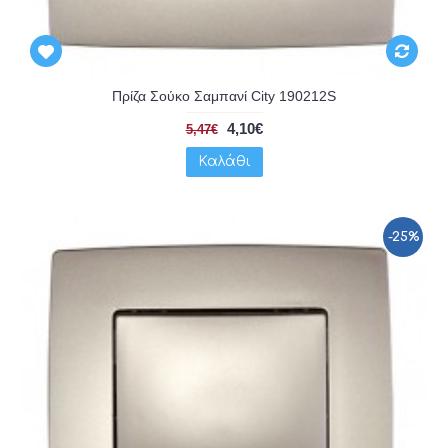
Πρίζα Σούκο Σαμπανί City 190212S
4,10€
5,47€
Καλάθι
-25%