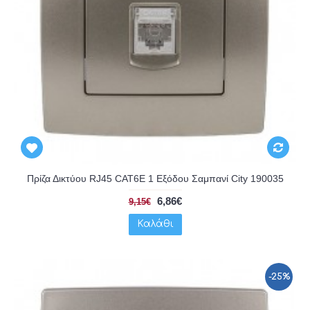
Πρίζα Δικτύου RJ45 CAT6E 1 Εξόδου Σαμπανί City 190035
6,86€
9,15€
Καλάθι
-25%