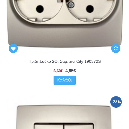
Πρίζα Σούκο 2Θ. Σαμπανί City 190372S
4,95€
6,60€
Καλάθι
-25%