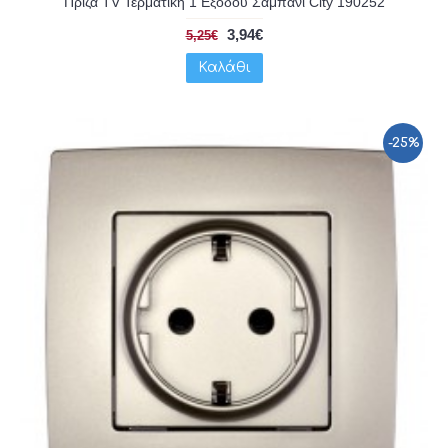
Πρίζα TV Τερματική 1 Εξόδου Σαμπανί City 190252
3,94€
5,25€
Καλάθι
-25%