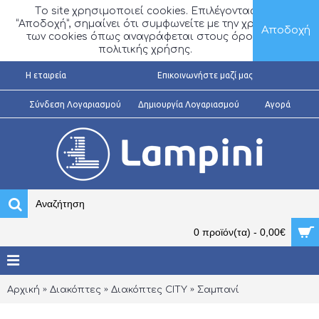
Τo site χρησιμοποιεί cookies. Επιλέγοντας
“Αποδοχή”, σημαίνει ότι συμφωνείτε με την χρήση
Αποδοχή
των cookies όπως αναγράφεται στους όρους
πολιτικής χρήσης.
H εταιρεία
Επικοινωνήστε μαζί μας
Σύνδεση Λογαριασμού
Δημιουργία Λογαριασμού
Αγορά
0 προϊόν(τα) - 0,00€
Αρχική
Διακόπτες
Διακόπτες CITY
Σαμπανί