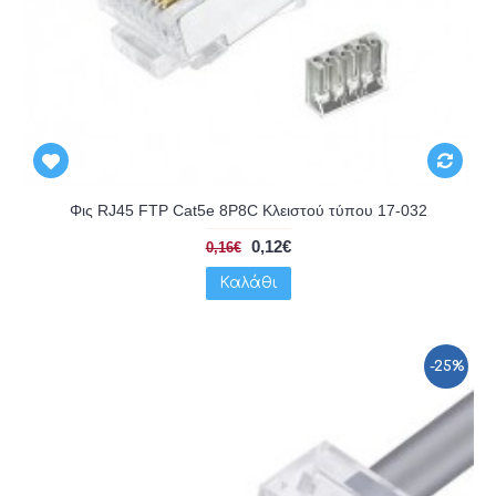
Φις RJ45 FTP Cat5e 8P8C Κλειστού τύπου 17-032
0,12€
0,16€
Καλάθι
-25%