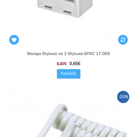
Μούφα Θηλυκό σε 2 Θηλυκά 6P4C 17-009
0,65€
0,87€
Καλάθι
-25%