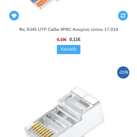
Φις RJ45 UTP Cat5e 8P8C Ανοιχτού τύπου 17-014
0,11€
0,15€
Καλάθι
-25%