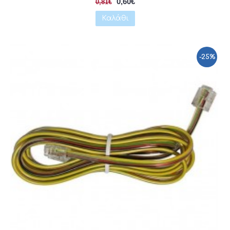
0,60€
0,81€
Καλάθι
-25%