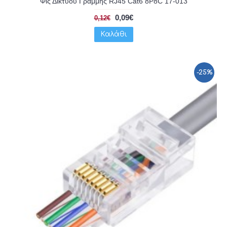
Φις Δικτύου Γραμμής RJ45 Cat6 8P8C 17-013
0,09€
0,12€
Καλάθι
-25%