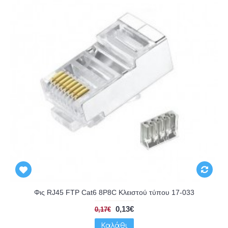
Φις RJ45 FTP Cat6 8P8C Κλειστού τύπου 17-033
0,13€
0,17€
Καλάθι