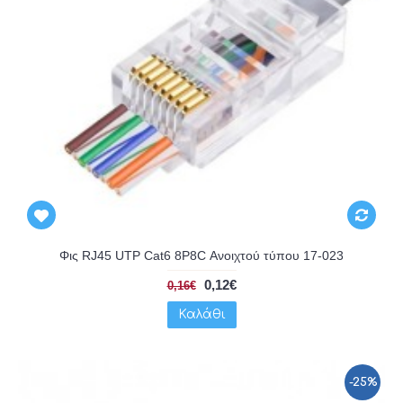
Φις RJ45 UTP Cat6 8P8C Ανοιχτού τύπου 17-023
0,12€
0,16€
Καλάθι
-25%