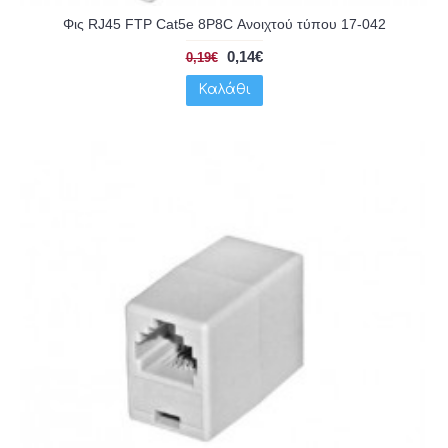
Φις RJ45 FTP Cat5e 8P8C Ανοιχτού τύπου 17-042
0,14€
0,19€
Καλάθι