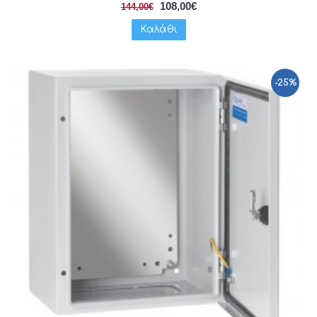
108,00€
144,00€
Καλάθι
-25%