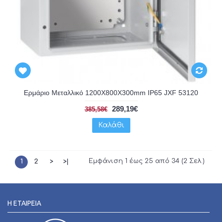
Ερμάριο Μεταλλικό 1200X800X300mm IP65 JXF 53120
289,19€
385,58€
Καλάθι
Εμφάνιση 1 έως 25 από 34 (2 Σελ.)
1
2
>
>|
Η ΕΤΑΙΡΕΊΑ