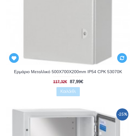
Αναμένεται
Ερμάριο Μεταλλικό 500X700X200mm IP54 CPK 53070K
87,99€
117,32€
Καλάθι
-25%