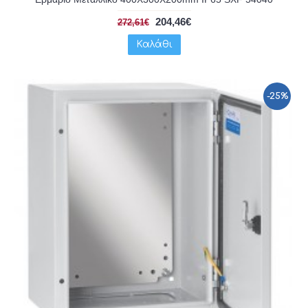
204,46€
272,61€
Καλάθι
-25%