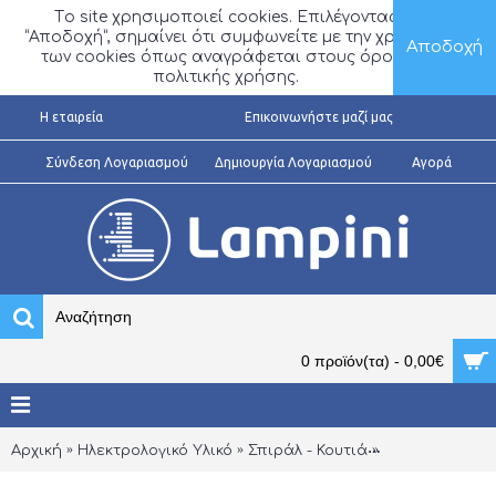
Τo site χρησιμοποιεί cookies. Επιλέγοντας
“Αποδοχή”, σημαίνει ότι συμφωνείτε με την χρήση
Αποδοχή
των cookies όπως αναγράφεται στους όρους
πολιτικής χρήσης.
H εταιρεία
Επικοινωνήστε μαζί μας
Σύνδεση Λογαριασμού
Δημιουργία Λογαριασμού
Αγορά
0 προϊόν(τα) - 0,00€
Αρχική
Ηλεκτρολογικό Υλικό
Σπιράλ - Κουτιά
Σωλήνες Ελαφ