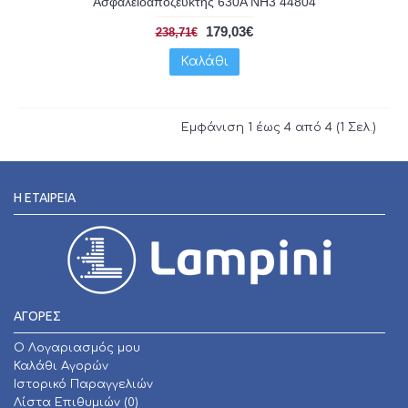
Ασφαλειοαποζεύκτης 630A NH3 44804
179,03€
238,71€
Καλάθι
Εμφάνιση 1 έως 4 από 4 (1 Σελ.)
Η ΕΤΑΙΡΕΊΑ
ΑΓΟΡΕΣ
O Λογαριασμός μου
Καλάθι Αγορών
Ιστορικό Παραγγελιών
Λίστα Επιθυμιών (
0
)