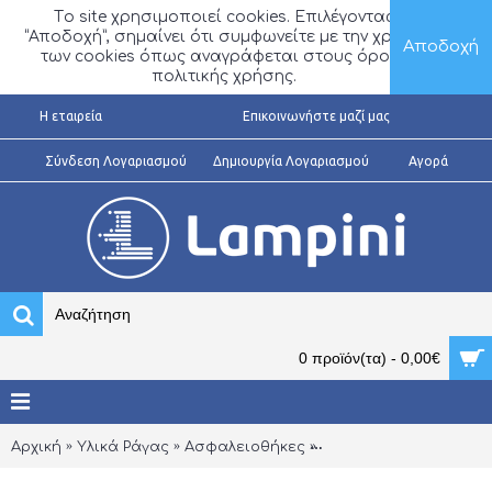
Τo site χρησιμοποιεί cookies. Επιλέγοντας
“Αποδοχή”, σημαίνει ότι συμφωνείτε με την χρήση
Αποδοχή
των cookies όπως αναγράφεται στους όρους
πολιτικής χρήσης.
H εταιρεία
Επικοινωνήστε μαζί μας
Σύνδεση Λογαριασμού
Δημιουργία Λογαριασμού
Αγορά
0 προϊόν(τα) - 0,00€
Αρχική
Υλικά Ράγας
Ασφαλειοθήκες
Ασφαλειοθήκες 14X51