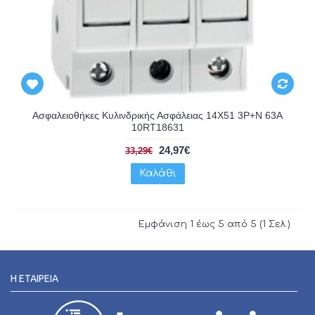
Ασφαλειοθήκες Κυλινδρικής Ασφάλειας 14X51 3P+N 63A
10RT18631
24,97€
33,29€
Καλάθι
Εμφάνιση 1 έως 5 από 5 (1 Σελ.)
Η ΕΤΑΙΡΕΊΑ