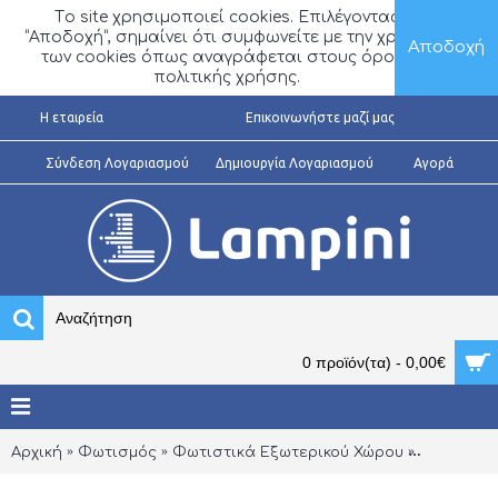
Τo site χρησιμοποιεί cookies. Επιλέγοντας
“Αποδοχή”, σημαίνει ότι συμφωνείτε με την χρήση
Αποδοχή
των cookies όπως αναγράφεται στους όρους
πολιτικής χρήσης.
H εταιρεία
Επικοινωνήστε μαζί μας
Σύνδεση Λογαριασμού
Δημιουργία Λογαριασμού
Αγορά
0 προϊόν(τα) - 0,00€
Αρχική
Φωτισμός
Φωτιστικά Εξωτερικού Χώρου
Φανάρια