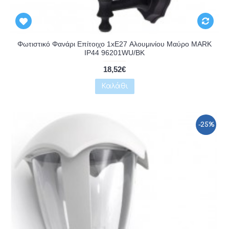
Αναμένεται
Φωτιστικό Φανάρι Επίτοιχο 1xE27 Αλουμινίου Μαύρο MARK
IP44 96201WU/BK
18,52€
Καλάθι
-25%