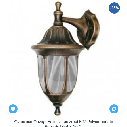
-25%
Φωτιστικό Φανάρι Επίτοιχο με ντουί E27 Polycarbonate
Ρουστίκ IP44 9-3071