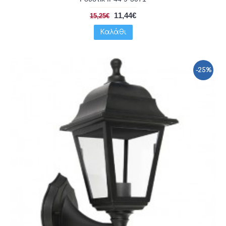
11,44€
15,25€
Καλάθι
-25%