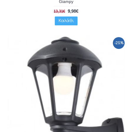
Giampy
9,98€
13,31€
Καλάθι
-25%