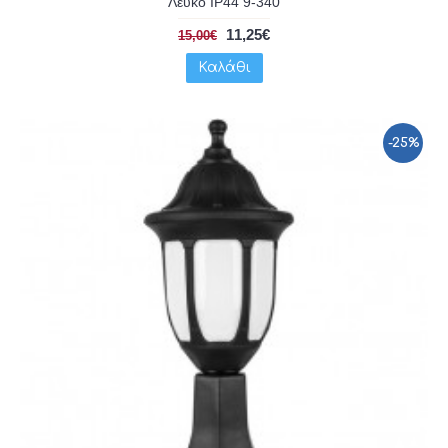
Λευκό IP44 9-340
11,25€
15,00€
Καλάθι
-25%