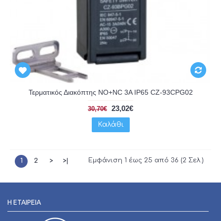
Τερματικός Διακόπτης NO+NC 3A IP65 CZ-93CPG02
23,02€
30,70€
Καλάθι
Εμφάνιση 1 έως 25 από 36 (2 Σελ.)
1
2
>
>|
Η ΕΤΑΙΡΕΊΑ