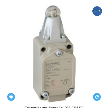
-25%
Τερματικός Διακόπτης 3A IP66 CWLD2