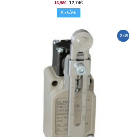
12,74€
16,98€
Καλάθι
-25%