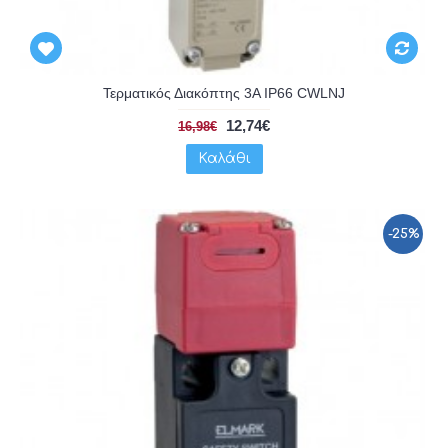
Τερματικός Διακόπτης 3A IP66 CWLNJ
12,74€
16,98€
Καλάθι
-25%