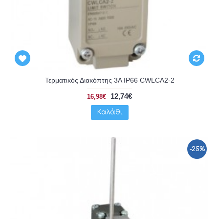
Τερματικός Διακόπτης 3A IP66 CWLCA2-2
12,74€
16,98€
Καλάθι
-25%