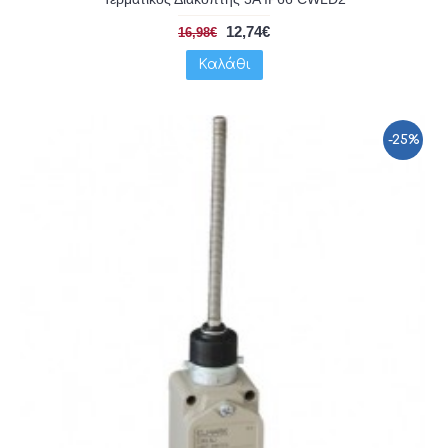
12,74€
16,98€
Καλάθι
-25%