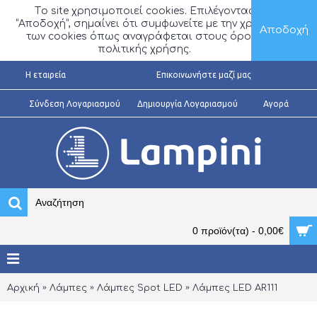
Τo site χρησιμοποιεί cookies. Επιλέγοντας
“Αποδοχή”, σημαίνει ότι συμφωνείτε με την χρήση
Αποδοχή
των cookies όπως αναγράφεται στους όρους
πολιτικής χρήσης.
H εταιρεία
Επικοινωνήστε μαζί μας
Σύνδεση Λογαριασμού
Δημιουργία Λογαριασμού
Αγορά
0 προϊόν(τα) - 0,00€
Αρχική
Λάμπες
Λάμπες Spot LED
Λάμπες LED AR111