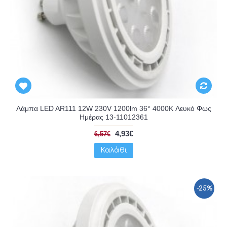
Λάμπα LED AR111 12W 230V 1200lm 36° 4000K Λευκό Φως
Ημέρας 13-11012361
4,93€
6,57€
Καλάθι
-25%