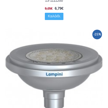
13-1111200
6,79€
9,05€
Καλάθι
-25%