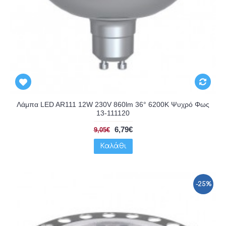
Λάμπα LED AR111 12W 230V 860lm 36° 6200K Ψυχρό Φως
13-111120
6,79€
9,05€
Καλάθι
-25%