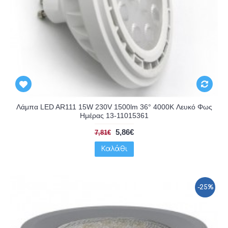
Λάμπα LED AR111 15W 230V 1500lm 36° 4000K Λευκό Φως
Ημέρας 13-11015361
5,86€
7,81€
Καλάθι
-25%