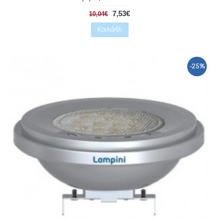
7,53€
10,04€
Καλάθι
-25%