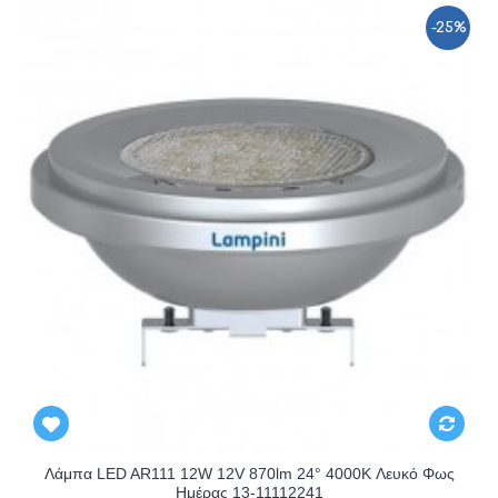
-25%
Αναμένεται
Λάμπα LED AR111 12W 12V 870lm 24° 4000K Λευκό Φως
Ημέρας 13-11112241