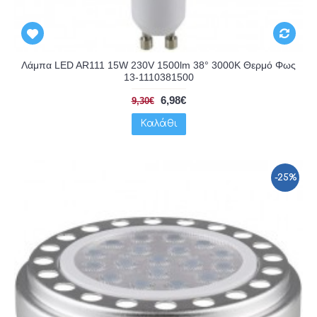
Λάμπα LED AR111 15W 230V 1500lm 38° 3000K Θερμό Φως
13-1110381500
6,98€
9,30€
Καλάθι
-25%