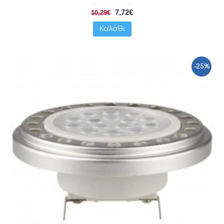
7,72€
10,29€
Καλάθι
-25%