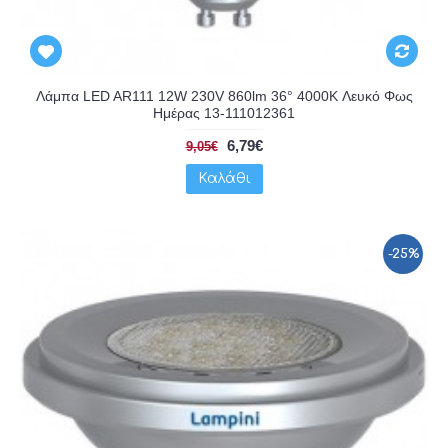
Λάμπα LED AR111 12W 230V 860lm 36° 4000K Λευκό Φως
Ημέρας 13-111012361
6,79€
9,05€
Καλάθι
-25%