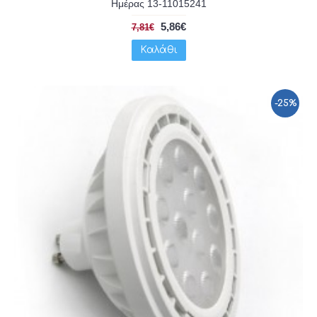
Ημέρας 13-11015241
5,86€
7,81€
Καλάθι
-25%