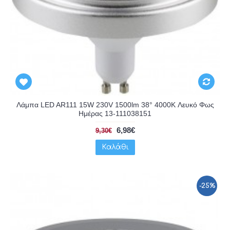
Λάμπα LED AR111 15W 230V 1500lm 38° 4000K Λευκό Φως
Ημέρας 13-111038151
6,98€
9,30€
Καλάθι
-25%