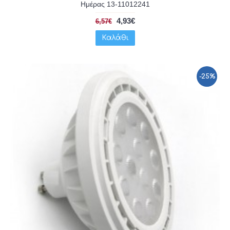
Ημέρας 13-11012241
4,93€
6,57€
Καλάθι
-25%