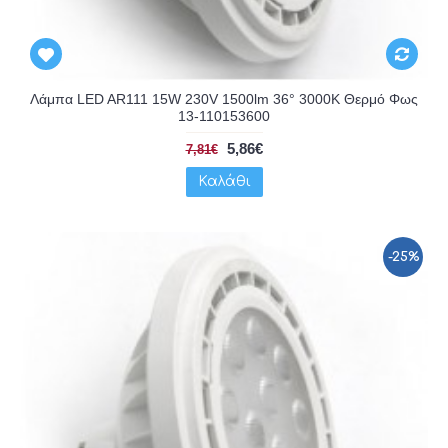
Λάμπα LED AR111 15W 230V 1500lm 36° 3000K Θερμό Φως
13-110153600
5,86€
7,81€
Καλάθι
-25%