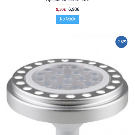
6,98€
9,30€
Καλάθι
-25%