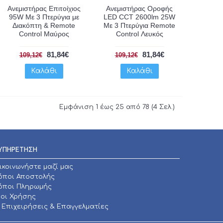
Ανεμιστήρας Επιτοίχιος
Ανεμιστήρας Οροφής
95W Με 3 Πτερύγια με
LED CCT 2600lm 25W
Διακόπτη & Remote
Με 3 Πτερύγια Remote
Control Μαύρος
Control Λευκός
81,84€
81,84€
109,12€
109,12€
Καλάθι
Καλάθι
Εμφάνιση 1 έως 25 από 78 (4 Σελ.)
ΥΠΗΡΕΤΗΣΗ
ικοινωνήστε μαζί μας
όποι Αποστολής
όποι Πληρωμής
οι Χρήσης
α Επιχειρήσεις & Επαγγελματίες