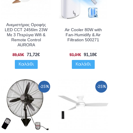
Ανεμιστήρας Οροφής
LED CCT 2456lm 23W
Air Cooler 80W with
Με 3 Πτερύγια Wifi &
Fan-Humidify & Air
Remote Control
Filtration 500271
AURORA
71,72€
91,18€
89,65€
93,04€
Καλάθι
Καλάθι
-25%
-25%