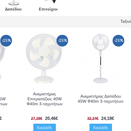
Δαπέδου
Επιτοίχιοι
Ταξιν
-25%
-25%
-25%
Ανεμιστήρας
Ανεμιστήρας Δαπέδου
25W
Επιτραπέζιος 40W
45W Φ40m 3-ταχυτήτων
ήτων
Φ40m 3-ταχυτήτων
€
20,46€
24,18€
27,28€
32,24€
Καλάθι
Καλάθι