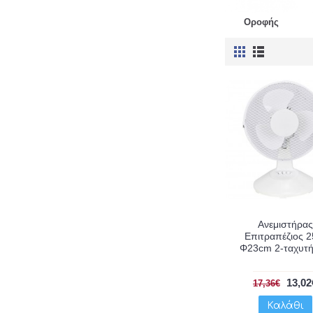
Οροφής
Ανεμιστήρας
Επιτραπέζιος 
Φ23cm 2-ταχυτ
13,02
17,36€
Καλάθι