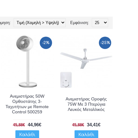
όμηση:
Εμφάνιση:
-2%
-25%
Ανεμιστήρας 50W
Ανεμιστήρας Οροφής
Ορθοστάτης 3-
75W Με 3 Πτερύγια
Ταχυτήτων με Remote
Λευκός Μεταλλικός
Control 500259
44,96€
34,41€
45,88€
45,88€
Καλάθι
Καλάθι