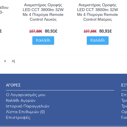
Ανεμιστήρας Οροφής
Ανεμιστήρας Οροφής
πέδου
LED CCT 3800lm 32W
LED CCT 3800lm 32W
3-
Με 4 Πτερύγια Remote
Με 4 Πτερύγια Remote
Control Λευκός
Control Μαύρος
€
80,91€
80,91€
107,88€
107,88€
Καλάθι
Καλάθι
>
>|
ΑΓΟΡΕΣ
ΕΞ
O Λογαριασμός μου
Επ
Καλάθι Αγορών
Τρ
Ιστορικό Παραγγελιών
Τρ
Λίστα Επιθυμιών (
0
)
Ορ
Επιστροφές
Γι