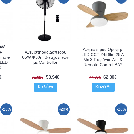
50W
Ανεμιστήρας Οροφής
3-
Ανεμιστήρας Δαπέδου
LED CCT 2456lm 25W
emote
65W Φ50m 3-ταχυτήτων
Με 3 Πτερύγια Wifi &
 LED
με Controller
Remote Control BAY
0
€
53,94€
62,30€
71,92€
77,87€
Καλάθι
Καλάθι
-25%
-20%
-20%