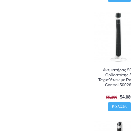
Ανεμιστήρας 
Ορθοστάτης 
Ταχυτ΄ήτων με R
Control 5002
54,08
55,18€
Καλάθι