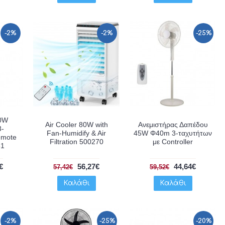
-2%
-2%
-25%
50W
Air Cooler 80W with
Ανεμιστήρας Δαπέδου
3-
Fan-Humidify & Air
45W Φ40m 3-ταχυτήτων
emote
Filtration 500270
με Controller
61
€
56,27€
44,64€
57,42€
59,52€
Καλάθι
Καλάθι
-2%
-25%
-20%