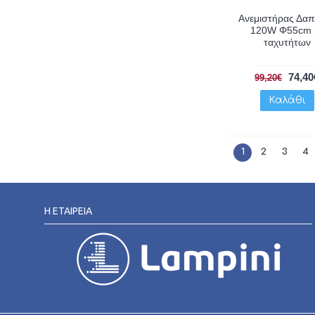
Ανεμιστήρας Δα
120W Φ55cm 
ταχυτήτων
74,40
99,20€
Καλάθι
1
2
3
4
Η ΕΤΑΙΡΕΊΑ