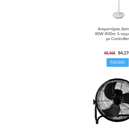
Ανεμιστήρας Δα
80W Φ30m 3-ταχυ
με Controller
64,17
85,56€
Καλάθι