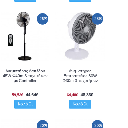
-25%
-25%
Ανεμιστήρας Δαπέδου
Ανεμιστήρας
45W Φ40m 3-ταχυτήτων
Επιτραπέζιος 80W
με Controller
Φ30m 3-ταχυτήτων
44,64€
48,36€
59,52€
64,48€
Καλάθι
Καλάθι
-20%
-20%