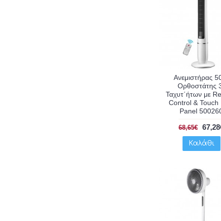
Ανεμιστήρας 
Ορθοστάτης 
Ταχυτ΄ήτων με R
Control & Touch
Panel 50026
67,28
68,65€
Καλάθι