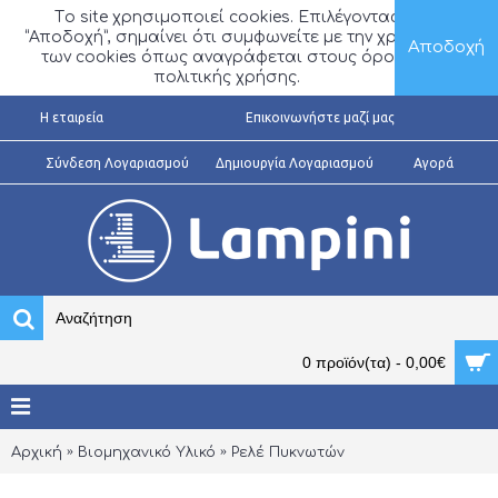
Τo site χρησιμοποιεί cookies. Επιλέγοντας
“Αποδοχή”, σημαίνει ότι συμφωνείτε με την χρήση
Αποδοχή
των cookies όπως αναγράφεται στους όρους
πολιτικής χρήσης.
H εταιρεία
Επικοινωνήστε μαζί μας
Σύνδεση Λογαριασμού
Δημιουργία Λογαριασμού
Αγορά
0 προϊόν(τα) - 0,00€
Αρχική
Βιομηχανικό Υλικό
Ρελέ Πυκνωτών