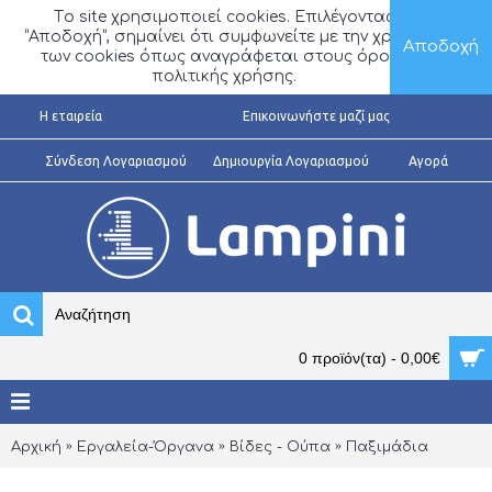
Τo site χρησιμοποιεί cookies. Επιλέγοντας
“Αποδοχή”, σημαίνει ότι συμφωνείτε με την χρήση
Αποδοχή
των cookies όπως αναγράφεται στους όρους
πολιτικής χρήσης.
H εταιρεία
Επικοινωνήστε μαζί μας
Σύνδεση Λογαριασμού
Δημιουργία Λογαριασμού
Αγορά
0 προϊόν(τα) - 0,00€
Αρχική
Εργαλεία-Όργανα
Βίδες - Ούπα
Παξιμάδια