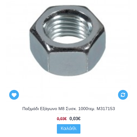
Παξιμάδι Εξάγωνο Μ8 Συσκ. 1000τεμ. M317153
0,03€
0,03€
Καλάθι