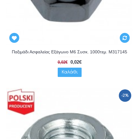
Παξιμάδι Ασφαλείας Εξάγωνο Μ6 Συσκ. 1000τεμ. M317145
0,02€
0,02€
Καλάθι
-2%