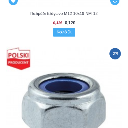
Παξιμάδι Εξάγωνο Μ12 10x19 NM-12
0,12€
0,12€
Καλάθι
-2%