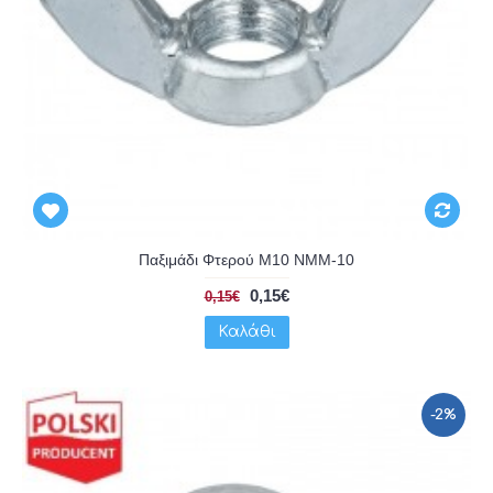
Παξιμάδι Φτερού Μ10 NMM-10
0,15€
0,15€
Καλάθι
-2%