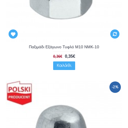
Παξιμάδι Εξάγωνο Τυφλό Μ10 NMK-10
0,35€
0,36€
Καλάθι
-2%