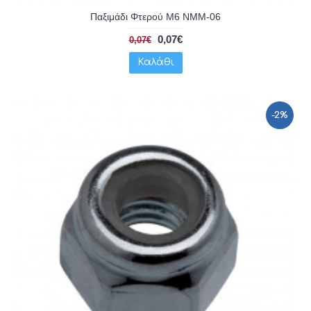
Παξιμάδι Φτερού Μ6 NMM-06
0,07€
0,07€
Καλάθι
-2%