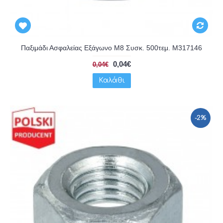
Παξιμάδι Ασφαλείας Εξάγωνο Μ8 Συσκ. 500τεμ. M317146
0,04€
0,04€
Καλάθι
-2%