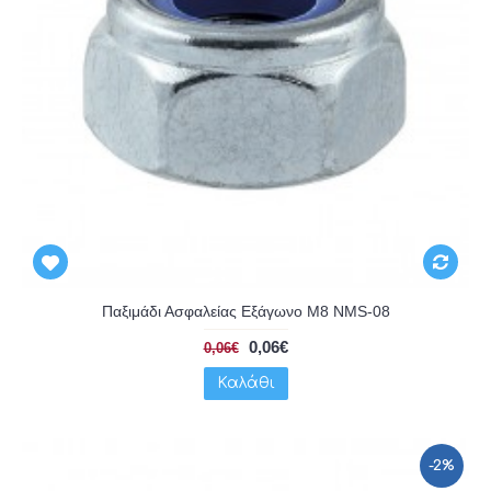
Παξιμάδι Ασφαλείας Εξάγωνο Μ8 NMS-08
0,06€
0,06€
Καλάθι
-2%