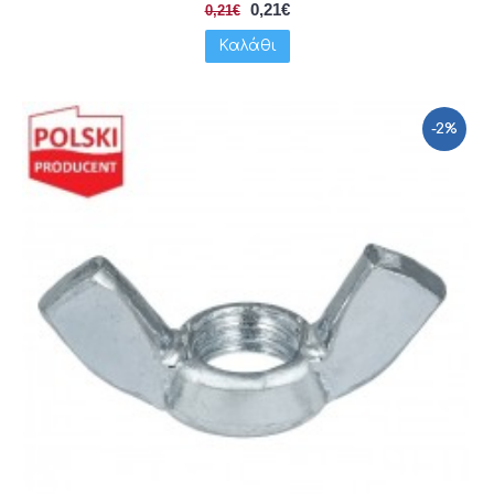
0,21€
0,21€
Καλάθι
-2%