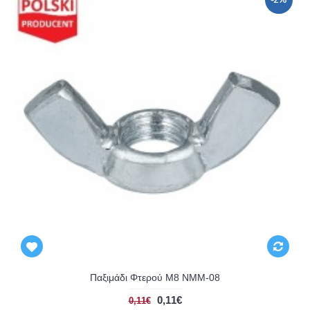
-2%
Παξιμάδι Φτερού Μ8 NMM-08
0,11€
0,11€