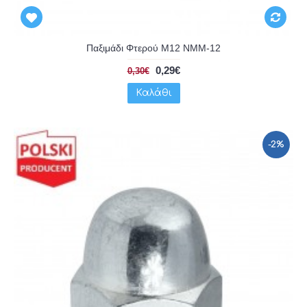
Παξιμάδι Φτερού Μ12 NMM-12
0,29€
0,30€
Καλάθι
-2%