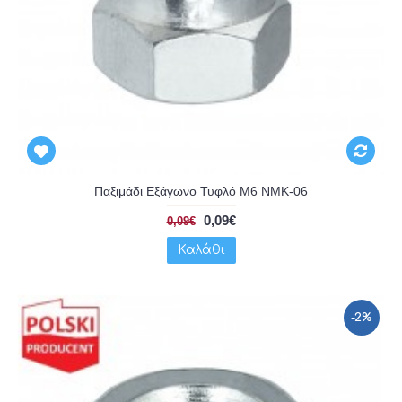
Παξιμάδι Εξάγωνο Τυφλό Μ6 NMK-06
0,09€
0,09€
Καλάθι
-2%