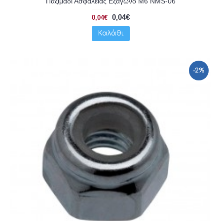
Παξιμάδι Ασφαλείας Εξάγωνο Μ6 NMS-06
0,04€
0,04€
Καλάθι
-2%