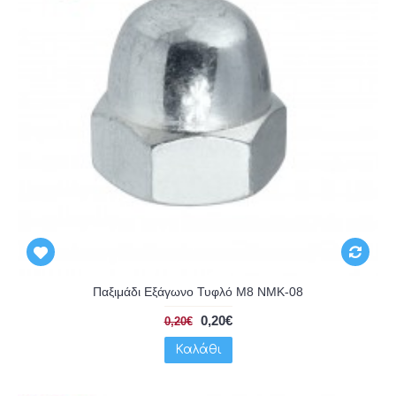
Παξιμάδι Εξάγωνο Τυφλό Μ8 NMK-08
0,20€
0,20€
Καλάθι