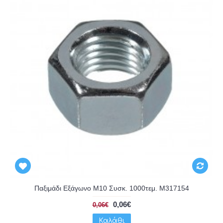
Παξιμάδι Εξάγωνο Μ10 Συσκ. 1000τεμ. M317154
0,06€
0,06€
Καλάθι