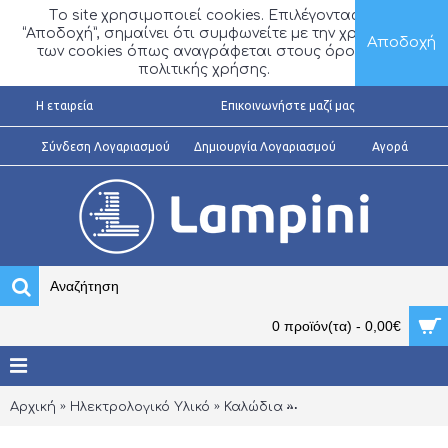
Τo site χρησιμοποιεί cookies. Επιλέγοντας
“Αποδοχή”, σημαίνει ότι συμφωνείτε με την χρήση
Αποδοχή
των cookies όπως αναγράφεται στους όρους
πολιτικής χρήσης.
H εταιρεία
Επικοινωνήστε μαζί μας
Σύνδεση Λογαριασμού
Δημιουργία Λογαριασμού
Αγορά
0 προϊόν(τα) - 0,00€
Αρχική
Ηλεκτρολογικό Υλικό
Καλώδια
Καλώδια Συναγερμού