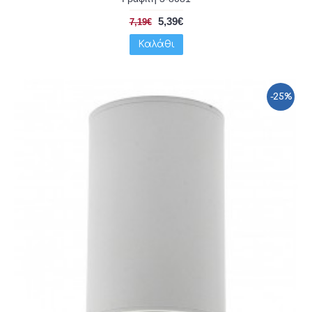
5,39€
7,19€
Καλάθι
-25%