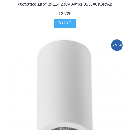
Φωτιστικό Σποτ 3xE14 230V Αντικέ 955JACK3R/AB
12,22€
Καλάθι
-25%