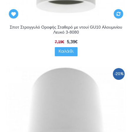
Σποτ Στρογγυλό Οροφής Σταθερό με ντουί GU10 Αλουμινίου
Λευκό 3-8080
5,39€
7,19€
Καλάθι
-20%