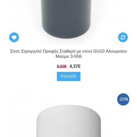
Σποτ Στρογγυλό Οροφής Σταθερό με ντουί GU10 Αλουμινίου
Μαύρο 3-556
4,37€
5,83€
Καλάθι
-20%