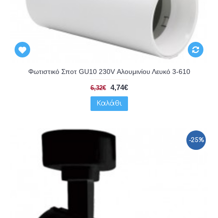
Φωτιστικό Σποτ GU10 230V Αλουμινίου Λευκό 3-610
4,74€
6,32€
Καλάθι
-25%