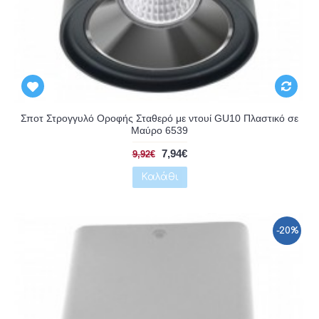
Αναμένεται
Σποτ Στρογγυλό Οροφής Σταθερό με ντουί GU10 Πλαστικό σε
Μαύρο 6539
7,94€
9,92€
Καλάθι
-20%