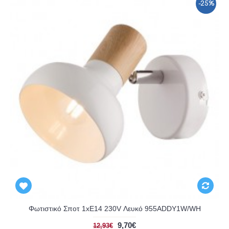
-25%
Φωτιστικό Σποτ 1xE14 230V Λευκό 955ADDY1W/WH
9,70€
12,93€