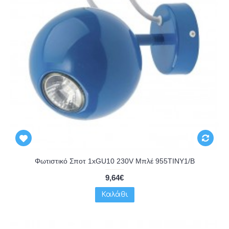
Φωτιστικό Σποτ 1xGU10 230V Μπλέ 955TINY1/B
9,64€
Καλάθι