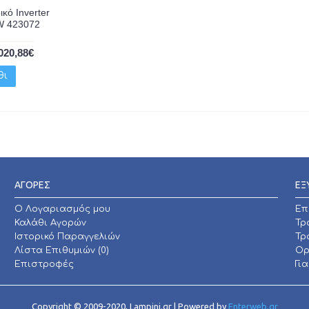
ικό Inverter
W 423072
020,88€
θι
ΑΓΟΡΕΣ
ΕΞ
O Λογαριασμός μου
Επ
Καλάθι Αγορών
Τρ
Ιστορικό Παραγγελιών
Τρ
Λίστα Επιθυμιών (
0
)
Ορ
Επιστροφές
Γι
Copyright © 2009-2020, Lampini.gr | Powered by
Enterweb.gr