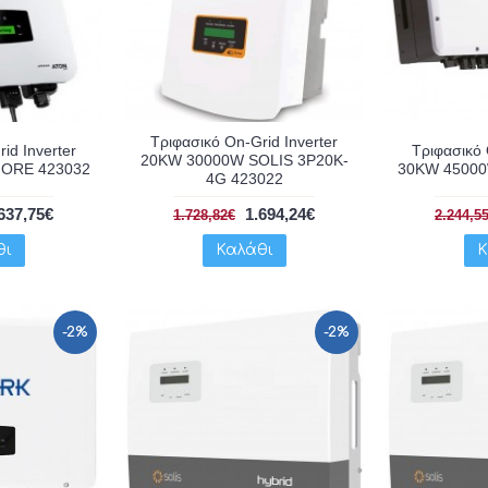
Τριφασικό On-Grid Inverter
id Inverter
Τριφασικό 
20KW 30000W SOLIS 3P20K-
FORE 423032
30KW 45000
4G 423022
637,75€
1.694,24€
1.728,82€
2.244,5
θι
Καλάθι
Κ
-2%
-2%