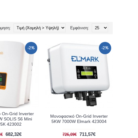
όμηση:
Εμφάνιση:
-2%
-2%
On-Grid Inverter
Μονοφασικό On-Grid Inverter
 SOLIS S6 Mini
5KW 7000W Elmark 423004
5K 423002
682,32€
711,57€
4€
726,09€