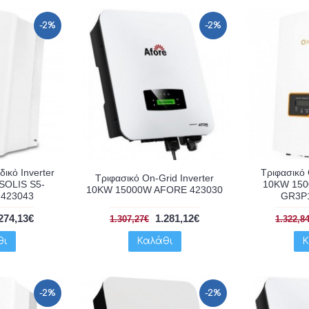
-2%
-2%
ικό Inverter
Τριφασικό 
Τριφασικό On-Grid Inverter
SOLIS S5-
10KW 150
10KW 15000W AFORE 423030
 423043
GR3P1
274,13€
1.281,12€
1.307,27€
1.322,8
θι
Καλάθι
Κ
-2%
-2%