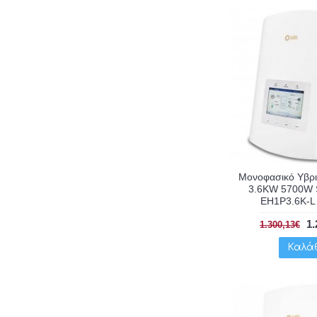
Μονοφασικό Υβριδ
3.6KW 5700W 
EH1P3.6K-L
1.
1.300,13€
Καλά