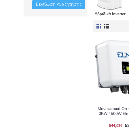
Βελτίωση Αναζήτησης
Υβριδικά Inverter
Μονοφασικό On-G
3KW 4500W Elm
5
544,03€