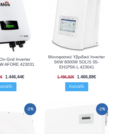
Μονοφασικό Υβριδικό Inverter
On-Grid Inverter
5KW 8000W SOLIS S5-
W AFORE 423031
EH1P5K-L 423041
1.446,44€
1.466,88€
6€
1.496,82€
αλάθι
Καλάθι
-2%
-2%