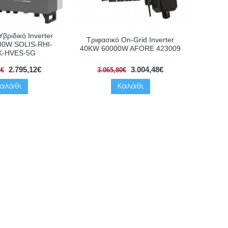
βριδικό Inverter
Τριφασικό On-Grid Inverter
00W SOLIS-RHI-
40KW 60000W AFORE 423009
K-HVES-5G
2.795,12€
3.004,48€
6€
3.065,80€
αλάθι
Καλάθι