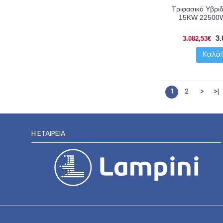
Τριφασικό Υβριδ
15KW 22500
3.
3.082,53€
Καλά
1
2
>
>|
Η ΕΤΑΙΡΕΊΑ