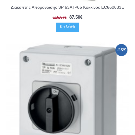
Διακόπτης Απομόνωσης 3P 63A IP65 Κόκκινος EC660633E
87,50€
116,67€
Καλάθι
-25%