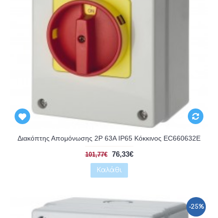
Αναμένεται
Διακόπτης Απομόνωσης 2P 63A IP65 Κόκκινος EC660632E
76,33€
101,77€
Καλάθι
-25%