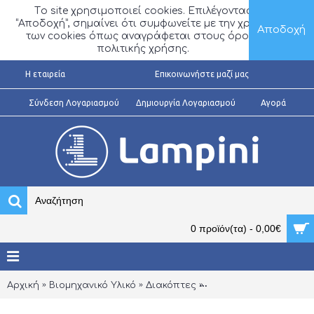
Τo site χρησιμοποιεί cookies. Επιλέγοντας
“Αποδοχή”, σημαίνει ότι συμφωνείτε με την χρήση
Αποδοχή
των cookies όπως αναγράφεται στους όρους
πολιτικής χρήσης.
H εταιρεία
Επικοινωνήστε μαζί μας
Σύνδεση Λογαριασμού
Δημιουργία Λογαριασμού
Αγορά
0 προϊόν(τα) - 0,00€
Αρχική
Βιομηχανικό Υλικό
Διακόπτες
Διακόπτες Απομόνωσ