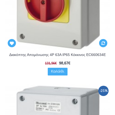
Διακόπτης Απομόνωσης 4P 63A IP65 Κόκκινος EC660634E
98,67€
131,56€
Καλάθι
-25%