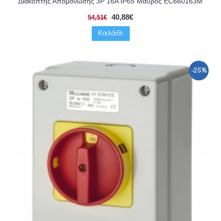
Διακόπτης Απομόνωσης 3P 16A IP65 Μαύρος EC660163M
40,88€
54,51€
Καλάθι
-25%