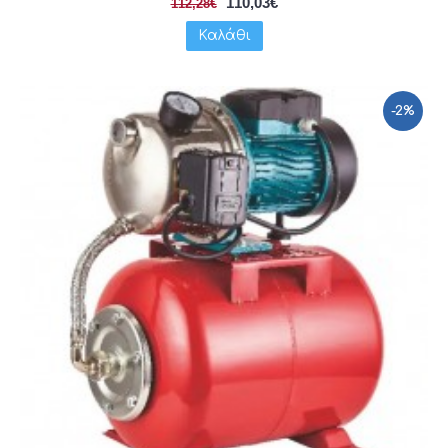
110,03€
112,28€
Καλάθι
-2%