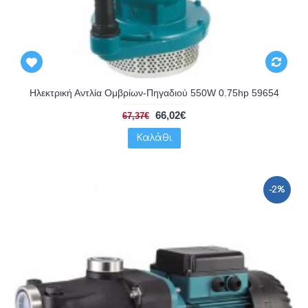
Ηλεκτρική Αντλία Ομβρίων-Πηγαδιού 550W 0.75hp 59654
66,02€
67,37€
Καλάθι
-2%