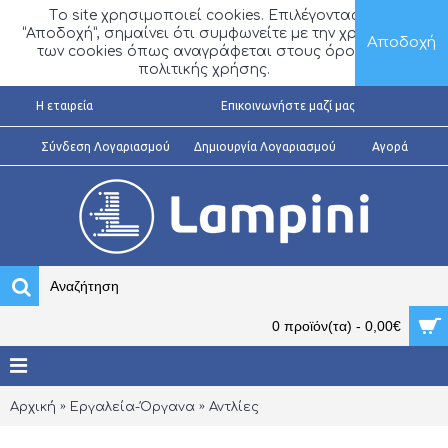
Τo site χρησιμοποιεί cookies. Επιλέγοντας
“Αποδοχή”, σημαίνει ότι συμφωνείτε με την χρήση
Αποδοχή
των cookies όπως αναγράφεται στους όρους
πολιτικής χρήσης.
H εταιρεία
Επικοινωνήστε μαζί μας
Σύνδεση Λογαριασμού
Δημιουργία Λογαριασμού
Αγορά
0 προϊόν(τα) - 0,00€
Αρχική
Εργαλεία-Όργανα
Αντλίες