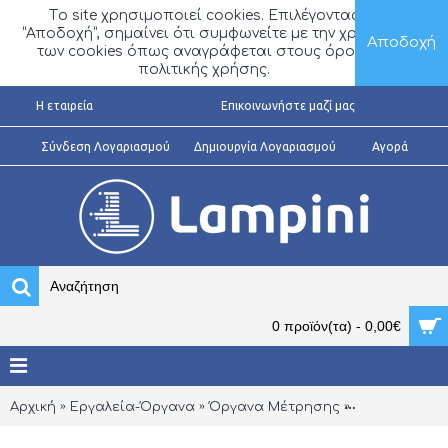
Τo site χρησιμοποιεί cookies. Επιλέγοντας
“Αποδοχή”, σημαίνει ότι συμφωνείτε με την χρήση
Αποδοχή
των cookies όπως αναγράφεται στους όρους
πολιτικής χρήσης.
H εταιρεία
Επικοινωνήστε μαζί μας
Σύνδεση Λογαριασμού
Δημιουργία Λογαριασμού
Αγορά
0 προϊόν(τα) - 0,00€
Αρχική
Εργαλεία-Όργανα
Όργανα Μέτρησης
Φορτιστές Μ