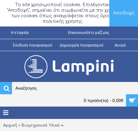
Τo site χρησιμοποιεί cookies. Επιλέγοντας
“Αποδοχή”, σημαίνει ότι συμφωνείτε με την χρήση
Αποδοχή
των cookies όπως αναγράφεται στους όρους
πολιτικής χρήσης.
H εταιρεία
Επικοινωνήστε μαζί μας
Σύνδεση Λογαριασμού
Δημιουργία Λογαριασμού
Αγορά
0 προϊόν(τα) - 0,00€
Αρχική
Βιομηχανικό Υλικό
Όργανα-Μετρητές Πόρτας-Ράγας 